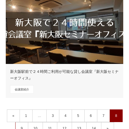
新大阪駅前で２４時間ご利用が可能な貸し会議室『新大阪セミナ
ーオフィス』
会議室紹介
«
1
…
3
4
5
6
7
8
9
10
11
12
13
14
»