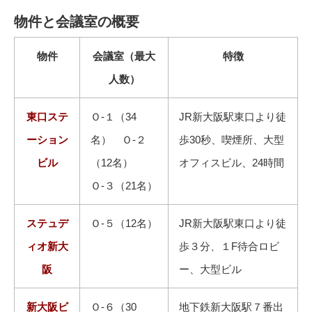
物件と会議室の概要
物件
会議室（最大
特徴
人数）
東口ステ
Ｏ-１（34
JR新大阪駅東口より徒
ーション
名） Ｏ-２
歩30秒、喫煙所、大型
ビル
（12名）
オフィスビル、24時間
Ｏ-３（21名）
ステュデ
Ｏ-５（12名）
JR新大阪駅東口より徒
ィオ新大
歩３分、１F待合ロビ
阪
ー、大型ビル
新大阪ビ
Ｏ-６（30
地下鉄新大阪駅７番出