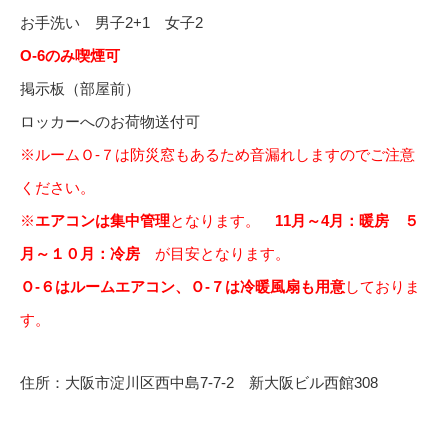
お手洗い 男子2+1 女子2
O-6のみ喫煙可
掲示板（部屋前）
ロッカーへのお荷物送付可
※ルームＯ-７は防災窓もあるため音漏れしますのでご注意
ください。
※
エアコンは集中管理
となります。
11月～4月：暖房 ５
月～１０月：冷房
が目安となります。
Ｏ-６
はルームエアコン、Ｏ-７は冷暖風扇も用意
しておりま
す。
住所：大阪市淀川区西中島7-7-2 新大阪ビル西館308