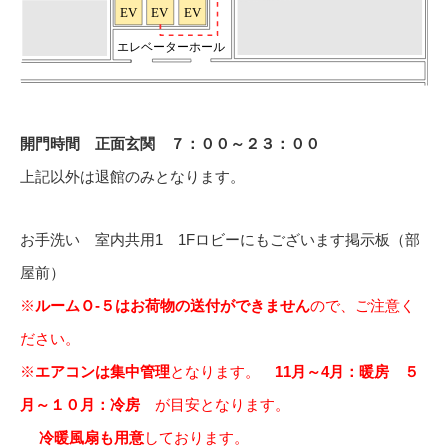
開門時間 正面玄関 ７：００～２３：００
上記以外は退館のみとなります。
お手洗い 室内共用1 1Fロビーにもございます掲示板（部
屋前）
※
ルームＯ-５はお荷物の送付ができません
ので、ご注意く
ださい。
※
エアコンは集中管理
となります。
11月～4月：暖房 ５
月～１０月：冷房
が目安となります。
冷暖風扇も用意
しております。