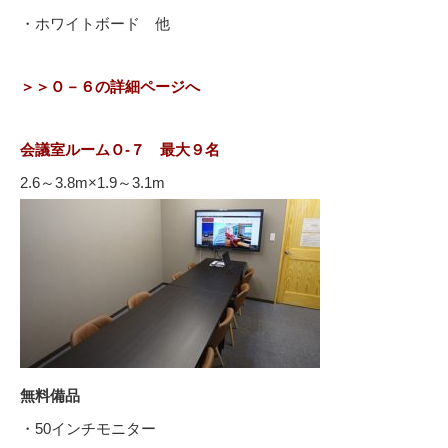
・ホワイトボード 他
＞＞Ｏ－６の詳細ページへ
会議室ルームＯ-７ 最大９名
2.6～3.8m×1.9～3.1m
無料備品
・50インチモニター